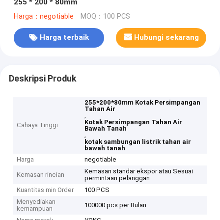
255 * 200 * 80mm
Harga：negotiable
MOQ：100 PCS
Harga terbaik
Hubungi sekarang
Deskripsi Produk
255*200*80mm Kotak Persimpangan
Tahan Air
,
Kotak Persimpangan Tahan Air
Cahaya Tinggi
Bawah Tanah
,
kotak sambungan listrik tahan air
bawah tanah
Harga
negotiable
Kemasan standar ekspor atau Sesuai
Kemasan rincian
permintaan pelanggan
Kuantitas min Order
100 PCS
Menyediakan
100000 pcs per Bulan
kemampuan