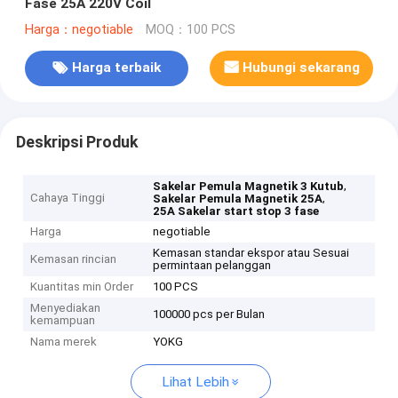
Fase 25A 220V Coil
Harga：negotiable
MOQ：100 PCS
Harga terbaik
Hubungi sekarang
Deskripsi Produk
,
Sakelar Pemula Magnetik 3 Kutub
Cahaya Tinggi
,
Sakelar Pemula Magnetik 25A
25A Sakelar start stop 3 fase
Harga
negotiable
Kemasan standar ekspor atau Sesuai
Kemasan rincian
permintaan pelanggan
Kuantitas min Order
100 PCS
Menyediakan
100000 pcs per Bulan
kemampuan
Nama merek
YOKG
Lihat Lebih