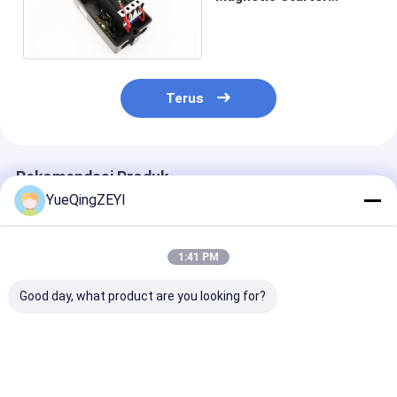
Switch Tiga Fase 25A
220V Coil
Terus
Rekomendasi Produk
YueQingZEYI
1:41 PM
Good day, what product are you looking for?
Pemula
LE1 09 12 18 220V
18A Push Butt
Elektromagnetik
380V AC Magnetic
Magnetic Star
Magnetik Tiga Fase
Contactor Switch
Motor Switch
220V 380V dengan
dalam Mesin Industri
Dengan Kontak