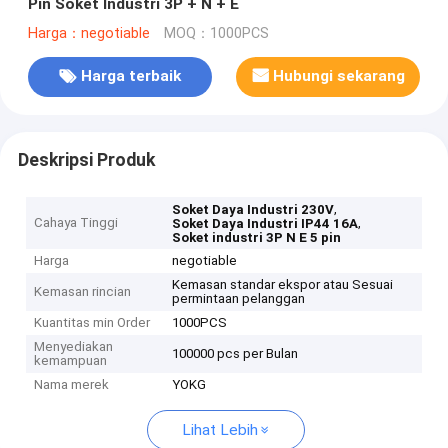
Pin Soket Industri 3P + N + E
Harga：negotiable
MOQ：1000PCS
Harga terbaik
Hubungi sekarang
Deskripsi Produk
,
Soket Daya Industri 230V
Cahaya Tinggi
,
Soket Daya Industri IP44 16A
Soket industri 3P N E 5 pin
Harga
negotiable
Kemasan standar ekspor atau Sesuai
Kemasan rincian
permintaan pelanggan
Kuantitas min Order
1000PCS
Menyediakan
100000 pcs per Bulan
kemampuan
Nama merek
YOKG
Lihat Lebih