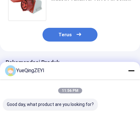
Industri 3P + N + E
Terus
Rekomendasi Produk
YueQingZEYI
11:56 PM
Good day, what product are you looking for?
Soket Daya Industri
CE 400V 16A 4 Pin
IP67 16 Amp 3 
16A IP44 Panel
Soket Tahan Air
Soket Industri
Standar
3P+E Bukti Debu YG-
Pemasangan P
Internasional
124N
Miring Wanita