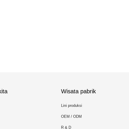
ita
Wisata pabrik
Lini produksi
OEM / ODM
R & D