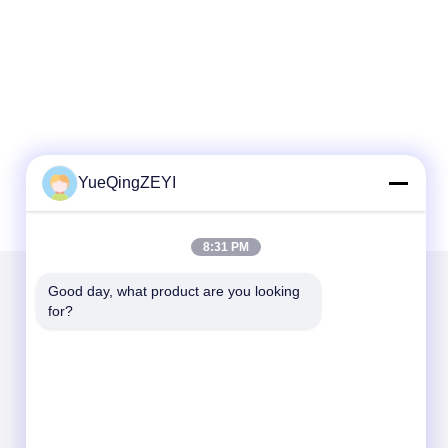
YueQingZEYI
8:31 PM
Good day, what product are you looking 
for?
Kirimkan Kami