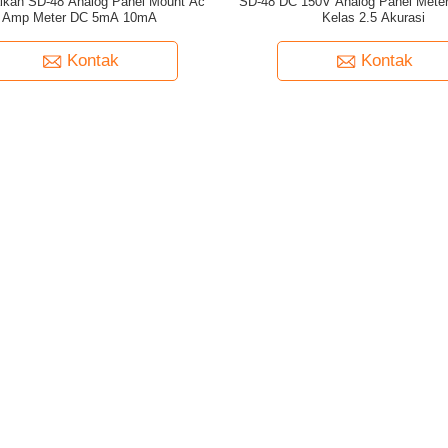
ikan SD-48 Analog Panel Mount Ac
SD-48 DC 150V Analog Panel Meter
Amp Meter DC 5mA 10mA
Kelas 2.5 Akurasi
Kontak
Kontak