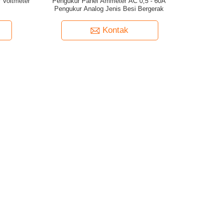
 Voltmeter
Pengukur Panel Ammeter AC 0,5 - 60A
Pengukur Analog Jenis Besi Bergerak
Kontak