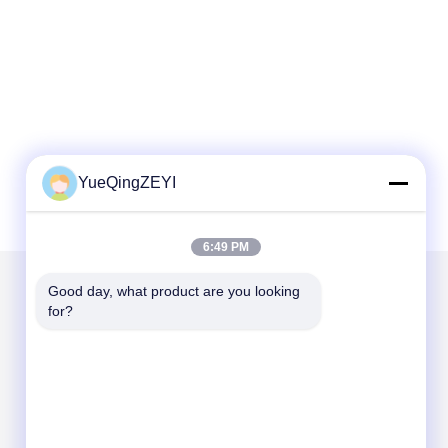
YueQingZEYI
6:49 PM
Good day, what product are you looking 
for?
Kirimkan Kami