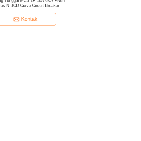
ng Tunggal MCB 1P 10A 6KA PN8H
lus N BCD Curve Circuit Breaker
Kontak