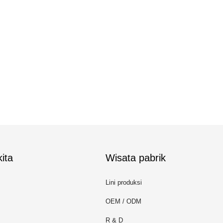
ita
Wisata pabrik
Lini produksi
OEM / ODM
R & D